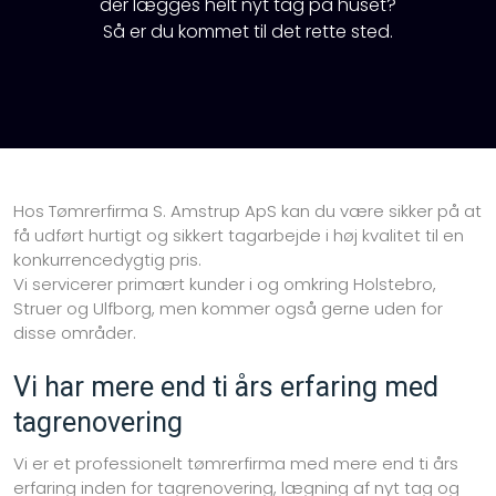
der lægges helt nyt tag på huset?
​Så er du kommet til det rette sted.​
Hos Tømrerfirma S. Amstrup ApS kan du være sikker på at
få udført hurtigt og sikkert tagarbejde i høj kvalitet til en
konkurrencedygtig pris.
Vi servicerer primært kunder i og omkring Holstebro,
Struer og Ulfborg, men kommer også gerne uden for
disse områder.
Vi har mere end ti års erfaring med
tagrenovering
Vi er et professionelt tømrerfirma med mere end ti års
erfaring inden for tagrenovering, lægning af nyt tag og